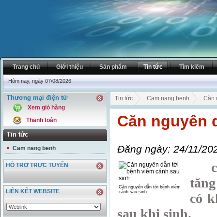
Trang chủ
Giới thiệu
Sản phẩm
Tin tức
Tìm kiếm
Hôm nay, ngày 07/08/2026
Thương mại điện tử
Tin tức
Cam nang benh
Căn 
Xem giỏ hàng
Căn nguyên d
Thanh toán
Tin tức
Đăng ngày: 24/11/20
Cam nang benh
chứ
HỖ TRỢ TRỰC TUYẾN
tăng
Căn nguyên dẫn tới bệnh viêm
LIÊN KẾT WEBSITE
cánh sau sinh
có k
sau khi sinh.