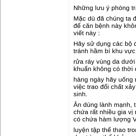
Những lưu ý phòng t
Mặc dù đã chúng ta 
để căn bệnh này không
viết này :
Hãy sử dụng các bộ đồ
tránh hầm bí khu vực 
rửa ráy vùng da dưới
khuẩn không có thời c
hàng ngày hãy uống n
việc trao đổi chất xả
sinh.
Ẳn dùng lành mạnh, t
chứa rất nhiều gia v
có chứa hàm lượng V
luyện tập thể thao tr