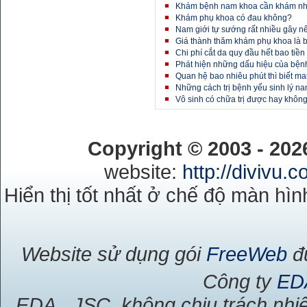
Khám bệnh nam khoa cần khám nh
Khám phụ khoa có đau không?
Nam giới tự sướng rất nhiều gây n
Giá thành thăm khám phụ khoa là b
Chi phí cắt da quy đầu hết bao tiền
Phát hiện những dấu hiệu của bện
Quan hệ bao nhiêu phút thì biết m
Những cách trị bệnh yếu sinh lý n
Vô sinh có chữa trị được hay khôn
Copyright © 2003 - 20
website:
http://divivu.
Hiển thị tốt nhất ở chế độ màn hìn
Website sử dụng gói
FreeWeb
đư
Công ty
ED
EDA., JSC. không chịu trách nhiệ