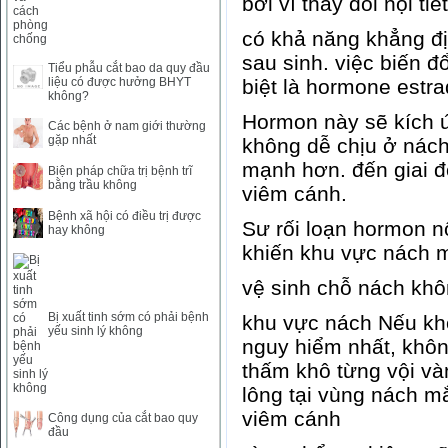
bởi vì thay đổi nội tiế
SAR
0
6457
có khả năng khẳng đị
SEK
0
2503.05
sau sinh. việc biến đ
Tiểu phẫu cắt bao da quy đầu
liệu có được hưởng BHYT
biệt là hormone estrad
không?
Hormon này sẽ kích 
Các bệnh ở nam giới thường
gặp nhất
không dễ chịu ở nách
mạnh hơn. đến giai đo
Biện pháp chữa trị bệnh trĩ
bằng trầu không
viêm cánh.
Bệnh xã hội có điều trị được
Sư rối loạn hormon n
hay không
khiến khu vực nách 
vệ sinh chỗ nách kh
Bị xuất tinh sớm có phải bệnh
khu vực nách Nếu khô
yếu sinh lý không
nguy hiểm nhất, khôn
thấm khô từng vội và
lông tại vùng nách mắ
viêm cánh
Công dụng của cắt bao quy
đầu