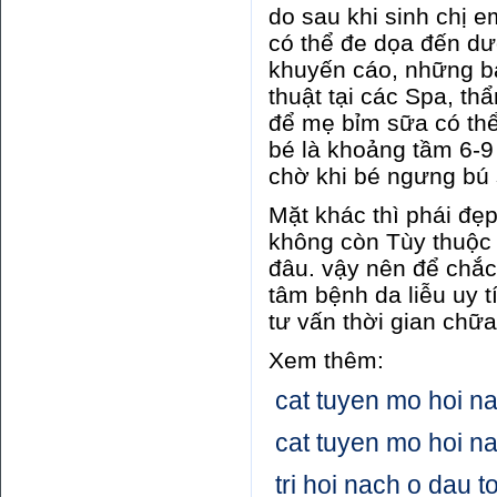
do sau khi sinh chị 
có thể đe dọa đến dư
khuyến cáo, những bà
thuật tại các Spa, th
để mẹ bỉm sữa có thể
bé là khoảng tầm 6-
chờ khi bé ngưng bú
Mặt khác thì phái đẹ
không còn Tùy thuộc 
đâu. vậy nên để chắ
tâm bệnh da liễu uy 
tư vấn thời gian chữa 
Xem thêm:
cat tuyen mo hoi n
cat tuyen mo hoi na
tri hoi nach o dau t