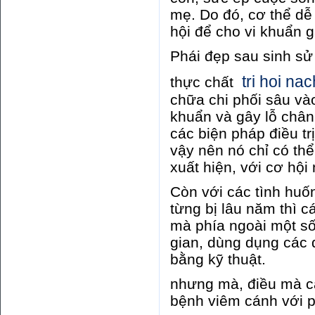
mẹ. Do đó, cơ thể dễ
hội để cho vi khuẩn 
Phái đẹp sau sinh sử
tri hoi na
thực chất
chữa chi phối sâu vào
khuẩn và gây lỗ chân
các biện pháp điều tr
vậy nên nó chỉ có th
xuất hiện, với cơ hội
Còn với các tình hu
từng bị lâu năm thì 
mà phía ngoài một s
gian, dùng dụng các d
bằng kỹ thuật.
nhưng mà, điều mà cá
bệnh viêm cánh với 