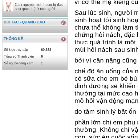
vì cơ thể mẹ kiêng c
Căn nguyên tinh hoàn bị đau
sau quan hệ ở nam giới
Sau lúc sinh, người 
sinh hoạt tới sinh ho
ĐỐI TÁC - QUẢNG CÁO
chưa thể không làm t
chứng hôi nách, đặc 
THỐNG KÊ
thực quá trình là một
mùi hôi nách sau sin
Số lượt truy cập
60.383
Tổng số Thành viên
0
bởi vì cân nặng cũng 
Số người đang xem
1
chế độ ăn uống của 
có sữa cho em bé bú
dinh dưỡng sẽ khiến 
thường tại mức cao h
mồ hôi vận động mạnh
do tâm sinh lý bất ổn
phần lớn chị em phụ
thường. Không chỉ vậ
con, sức ép cuộc số