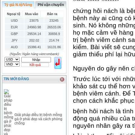
Tỷ giá N.tệ/Vàng
Phí vận chuyển
chứng hôi nách là bện
Ngoại tệ
Mua vào
Bán ra
bệnh này ai cũng có 
USD
23075
23245
sinh. Nó không những
EUR
24960.98
26533.06
họ mặc cảm về hàng 
GBP
29534.14
30656.9
trị bệnh viêm cánh sa
JPY
202.02
214.74
kiếm. Bài viết sẽ cu
AUD
15386.41
16131.86
giảm thiểu phí lại hữu
HKD
2906.04
3028.6
(Nguồn: Ngân hàng vietcombank)
SGD
16755.29
17427.08
Kết quả
Nguyên do gây nên c
THB
666.2
786.99
CAD
17223.74
18058.21
Trước lúc tới với nh
TIN MỚI ĐĂNG
CHF
23161.62
24283.77
khảo sát cụ thể hơn
DKK
0
3531.88
bệnh viêm cánh. Để 
INR
0
340.14
chọn cách khắc phục
KRW
18.01
21.12
KWD
0
79758.97
bệnh hôi nách là tình
MYR
0
5808.39
Giải pháp điều trị bệnh mồng
động quá nhiều của t
gà ở phái đẹp và cách phòng
NOK
0
2658.47
chống
nguyên nhân gây ra tì
RMB
3272
1
RUB
0
418.79