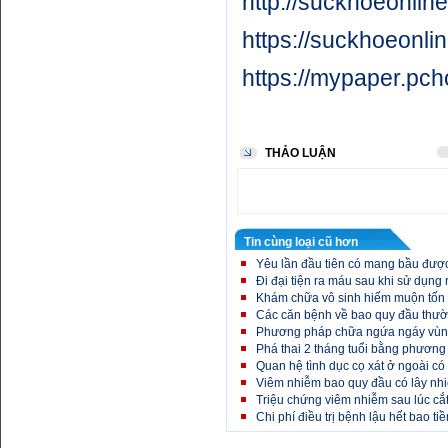
http://suckhoeonlin
https://suckhoeonli
https://mypaper.p
THẢO LUẬN
Tin cùng loại cũ hơn
Yêu lần đầu tiên có mang bầu đượ
Đi đại tiện ra máu sau khi sử dụng
Khám chữa vô sinh hiếm muộn tốn 
Các căn bệnh về bao quy đầu thư
Phương pháp chữa ngứa ngáy vùng
Phá thai 2 tháng tuổi bằng phương
Quan hệ tình dục cọ xát ở ngoài có
Viêm nhiễm bao quy đầu có lây nh
Triệu chứng viêm nhiễm sau lúc cắ
Chi phí điều trị bệnh lậu hết bao tiề