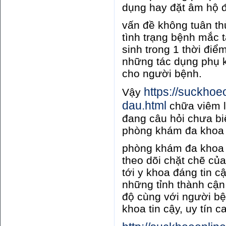
dụng hay đặt âm hộ đ
vấn đề không tuân thủ
tình trạng bệnh mắc t
sinh trong 1 thời điể
những tác dụng phụ k
cho người bệnh.
https://suckhoe
Vậy
dau.html
chữa viêm l
đang câu hỏi chưa biế
phòng khám đa khoa 
phòng khám đa khoa 
theo dõi chặt chẽ củ
tới y khoa đáng tin c
những tỉnh thành cận
độ cùng với người bệ
khoa tin cậy, uy tín c