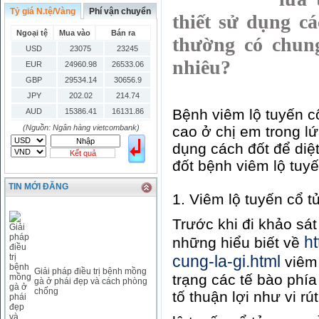
Tỷ giá N.tệ/Vàng
Phí vận chuyển
thiết sử dụng cá
Ngoại tệ
Mua vào
Bán ra
thường có chung
USD
23075
23245
nhiêu?
EUR
24960.98
26533.06
GBP
29534.14
30656.9
JPY
202.02
214.74
Bệnh viêm lộ tuyến c
AUD
15386.41
16131.86
HKD
2906.04
3028.6
(Nguồn: Ngân hàng vietcombank)
cao ở chị em trong lứ
SGD
16755.29
17427.08
dụng cách đốt để diệ
Kết quả
THB
666.2
786.99
đốt bệnh viêm lộ tuy
CAD
17223.74
18058.21
TIN MỚI ĐĂNG
CHF
23161.62
24283.77
1. Viêm lộ tuyến cổ t
DKK
0
3531.88
Trước khi đi khảo sát
INR
0
340.14
KRW
18.01
21.12
h
những hiểu biết về
KWD
0
79758.97
cung-la-gi.html
viêm 
MYR
0
5808.39
Giải pháp điều trị bệnh mồng
trạng các tế bào phía 
gà ở phái đẹp và cách phòng
NOK
0
2658.47
chống
tố thuận lợi như vi r
RMB
3272
1
RUB
0
418.79