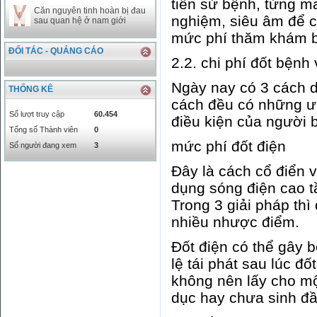
tiền sử bệnh, từng m
Căn nguyên tinh hoàn bị đau
nghiệm, siêu âm để c
sau quan hệ ở nam giới
mức phí thăm khám bệ
ĐỐI TÁC - QUẢNG CÁO
2.2. chi phí đốt bệnh
Ngày nay có 3 cách di
THỐNG KÊ
cách đều có những ư
Số lượt truy cập
60.454
điều kiện của người 
Tổng số Thành viên
0
mức phí đốt điện
Số người đang xem
3
Đây là cách cổ điển 
dụng sóng điện cao t
Trong 3 giải pháp thì
nhiều nhược điểm.
Đốt điện có thể gây b
lệ tái phát sau lúc đ
không nên lấy cho mộ
dục hay chưa sinh đầ