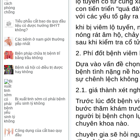
lộ tuyến cổ tử cung x
SAR
0
6457
con tiến triển "quá đ
SEK
0
2503.05
với các yếu tố gây ra
Tiểu phẫu cắt bao da quy đầu
liệu có được hưởng BHYT
khi bị viêm lộ tuyến,
không?
nóng rát âm hộ, chảy 
Các bệnh ở nam giới thường
sau khi kiểm tra cổ t
gặp nhất
2. Phí đốt bệnh viêm 
Biện pháp chữa trị bệnh trĩ
bằng trầu không
Dựa vào vấn đề chọn 
Bệnh xã hội có điều trị được
bệnh tình nặng nề ho
hay không
sự chênh lệch không
2.1. giá thành xét n
Bị xuất tinh sớm có phải bệnh
Trước lúc đốt bệnh v
yếu sinh lý không
bước thăm khám trước
người bị bệnh chọn lự
chuyên khoa nào.
Công dụng của cắt bao quy
chuyên gia sẽ hỏi ngư
đầu