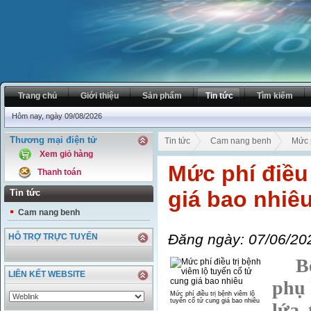
Trang chủ
Giới thiệu
Sản phẩm
Tin tức
Tìm kiếm
Hôm nay, ngày 09/08/2026
Thương mại điện tử
Tin tức
Cam nang benh
Mức p
Xem giỏ hàng
Mức phí điều 
Thanh toán
giá bao nhiê
Tin tức
Cam nang benh
Đăng ngày: 07/06/20
HỖ TRỢ TRỰC TUYẾN
Bệnh
LIÊN KẾT WEBSITE
phụ 
Mức phí điều trị bệnh viêm lộ
tuyến cổ tử cung giá bao nhiêu
lứa 