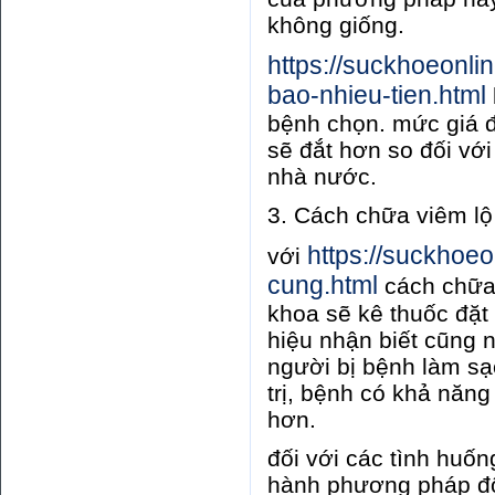
không giống.
https://suckhoeonli
bao-nhieu-tien.html
bệnh chọn. mức giá đ
sẽ đắt hơn so đối vớ
nhà nước.
3. Cách chữa viêm lộ 
https://suckhoe
với
cung.html
cách chữa 
khoa sẽ kê thuốc đặ
hiệu nhận biết cũng 
người bị bệnh làm sạc
trị, bệnh có khả năn
hơn.
đối với các tình huốn
hành phương pháp đố