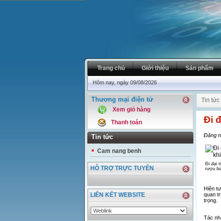
Trang chủ
Giới thiệu
Sản phẩm
Hôm nay, ngày 09/08/2026
Thương mại điện tử
Tin tức
Xem giỏ hàng
Đi 
Thanh toán
Đăng n
Tin tức
Cam nang benh
Đi đại 
HỖ TRỢ TRỰC TUYẾN
rượu bi
Hiện tư
LIÊN KẾT WEBSITE
quan tr
trọng.
Tác nh