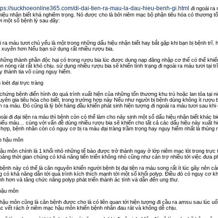
tps://suckhoeonline365.com/di-dai-tien-ra-mau-la-dau-hieu-benh-gi.html
đi ngoài ra 
hiệu nhận biết khá nghiêm trọng. Nó được cho là bởi niêm mạc bộ phận tiêu hóa có thương tổn
i một số bệnh lý sau đây:
i ra máu tươi chủ yếu là một trong những dấu hiệu nhận biết hay bắt gặp khi bạn bị bệnh trĩ. 
 xuyên hơn Nếu bạn sử dụng rất nhiều rượu bia.
 những thành phần độc hại có trong rượu bia lúc được dung nạp đăng nhập cơ thể có thể khi
 nóng rát rất khó chịu. sử dụng nhiều rượu bia sẽ khiến tình trạng đi ngoài ra máu tươi tại 
y thành tia vô cùng nguy hiểm.
 loét đại trực tràng
chứng bệnh điển hình do quá trình xuất hiện của những tổn thương khu trú hoặc lan tỏa tại n
yên gia tiêu hóa cho biết, trong trường hợp này Nếu như người bị bệnh dùng không ít rượu 
 ra máu. Đó cũng là lý bởi hàng đầu khiến phát sinh hiện tượng đi ngoài ra máu tươi sau khi
oài đi đại tiện ra máu thì bệnh còn có thể làm cho nảy sinh một số dấu hiệu nhận biết khác bi
hiếu máu… cùng với vấn đề dùng nhiều rượu bia sẽ khiến cho tất cả các dấu hiệu này xuất hi
hợp, bệnh nhân còn có nguy cơ bị ra máu đại tràng trầm trọng hay nguy hiểm nhất là thủng r
yp hậu môn
ậu môn chính là 1 khối nhỏ những tế bào được trở thành ngay ở lớp niêm mạc lót trong trực t
ảng thời gian chúng có khả năng tiến triển không nhỏ cũng như cản trợ nhiều tới việc đưa p
ệnh này có thể là căn nguyên khiến người bệnh bị đại tiện ra máu song rất ít lúc gây nên cảm
g có khả năng dẫn tới quá trình kích thích mạnh tới một số khối polyp. Điều đó có nguy cơ kh
nh hơn và tăng chức năng polyp phát triển thánh ác tính và dẫn đến ung thư.
 hậu môn
hậu môn cũng là căn bệnh được cho là có liên quan tới hiện tượng đi cầu ra amsu sau lúc uốn
ác vết rách ở niêm mạc hậu môn khiến bệnh nhân đau rát và không dễ chịu.