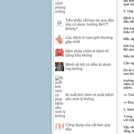
táo bó
quả ch
SAR
0
6457
5. Ung 
SEK
0
2503.05
Bệnh un
Tiểu phẫu cắt bao da quy đầu
dấu hiệ
liệu có được hưởng BHYT
không?
tình tr
triệu 
Các bệnh ở nam giới thường
Mắc đại
gặp nhất
tình tr
liên qu
Biện pháp chữa trị bệnh trĩ
bằng trầu không
Nếu nh
Cần ng
Bệnh xã hội có điều trị được
hay không
Dù ai c
sau lúc
trường 
niêm mạ
mệnh.
Bị xuất tinh sớm có phải bệnh
>> Tìn
yếu sinh lý không
>> Đọc
2. Sớm
Trong 1
với một
Công dụng của cắt bao quy
Vậy n
đầu
rằng, b