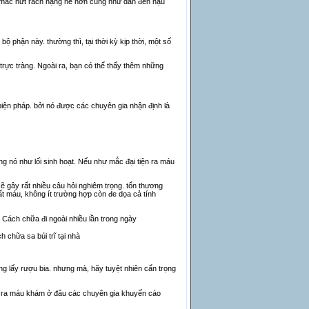
ôn mắc nứt rách nặng nề hơn cũng như dẫn đến hậu
bộ phận này. thường thì, tại thời kỳ kịp thời, một số
 trực tràng. Ngoài ra, bạn có thể thấy thêm những
biện pháp. bởi nó được các chuyên gia nhận định là
g nó như lối sinh hoạt. Nếu như mắc đại tiện ra máu
ẽ gây rất nhiều câu hỏi nghiêm trọng. tổn thương
ất máu, không ít trường hợp còn đe dọa cả tính
Cách chữa đi ngoài nhiều lần trong ngày
h chữa sa búi trĩ tại nhà
ng lấy rượu bia. nhưng mà, hãy tuyệt nhiên cẩn trọng
i ra máu khám ở đâu các chuyên gia khuyến cáo