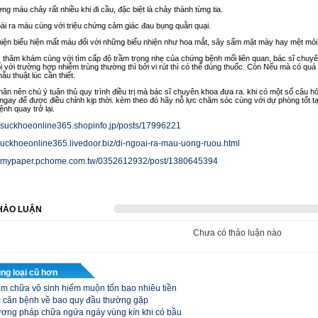
ợng máu chảy rất nhiều khi đi cầu, đặc biệt là chảy thành từng tia.
oài ra máu cùng với triệu chứng cảm giác đau bụng quằn quại.
 hiện biểu hiện mất máu đối với những biểu nhiện như hoa mắt, sây sẩm mặt mày hay mệt mỏi
 thăm khám cùng với tìm cấp độ trầm trọng nhẹ của chứng bệnh mối liên quan, bác sĩ chuyên
i với trường hợp nhiễm trùng thường thì bởi vi rút thì có thể dùng thuốc. Còn Nếu mà có quá
hẫu thuật lúc cần thiết.
ân nên chú ý tuân thủ quy trình điều trị mà bác sĩ chuyên khoa đưa ra. khi có một số câu hỏ
 ngay để được điều chỉnh kịp thời. kèm theo đó hãy nỗ lực chăm sóc cùng với dự phòng tốt tạ
nh quay trở lại.
//suckhoeonline365.shopinfo.jp/posts/17996221
/suckhoeonline365.livedoor.biz/di-ngoai-ra-mau-uong-ruou.html
://mypaper.pchome.com.tw/0352612932/post/1380645394
HẢO LUẬN
Chưa có thảo luận nào
ùng loại cũ hơn
m chữa vô sinh hiếm muộn tốn bao nhiêu tiền
 căn bệnh về bao quy đầu thường gặp
ơng pháp chữa ngứa ngáy vùng kín khi có bầu