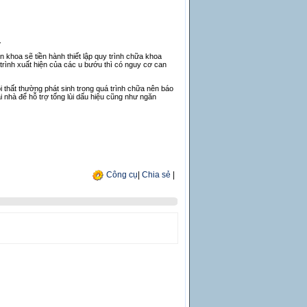
.
 khoa sẽ tiền hành thiết lập quy trình chữa khoa
 trình xuất hiện của các u bướu thì có nguy cơ can
i thất thường phát sinh trong quá trình chữa nên báo
i nhà để hỗ trợ tống lùi dấu hiệu cũng như ngăn
Công cụ
|
Chia sẻ
|