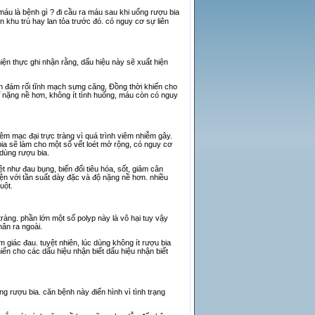
máu là bệnh gì ? đi cầu ra máu sau khi uống rượu bia
 khu trú hay lan tỏa trước đó. có nguy cơ sự liên
hiện thực ghi nhận rằng, dấu hiệu này sẽ xuất hiện
ến đám rối tĩnh mạch sưng căng, Đồng thời khiến cho
trĩ nặng nề hơn, không ít tình huống, máu còn có nguy
iêm mạc đại trực tràng vì quá trình viêm nhiễm gây.
bia sẽ làm cho một số vết loét mở rộng, có nguy cơ
 dùng rượu bia.
ệt như đau bụng, biến đổi tiêu hóa, sốt, giảm cân
ện với tần suất dày đặc và độ nặng nề hơn. nhiều
uột.
ràng. phần lớn một số polyp này là vô hại tuy vậy
hân ra ngoài.
 giác đau. tuyệt nhiên, lúc dùng không ít rượu bia
iến cho các dấu hiệu nhận biết dấu hiệu nhận biết
g rượu bia. căn bệnh này điển hình vì tình trạng