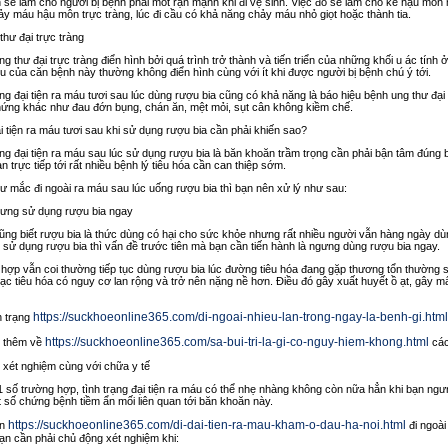
n sẽ làm cho người bị bệnh phải mót rặn mạnh khi đi vệ sinh. Việc đó sẽ làm cho kẽ hậu m
ảy máu hậu môn trực tràng, lúc đi cầu có khả năng chảy máu nhỏ giọt hoặc thành tia.
thư đại trực tràng
g thư đại trực tràng điển hình bởi quá trình trở thành và tiến triển của những khối u ác tính ở 
u của căn bệnh này thường không điển hình cùng với ít khi được người bị bệnh chú ý tới.
ạng đại tiện ra máu tươi sau lúc dùng rượu bia cũng có khả năng là báo hiệu bệnh ung thư đại
chứng khác như đau đớn bụng, chán ăn, mệt mỏi, sụt cân không kiềm chế.
 tiện ra máu tươi sau khi sử dụng rượu bia cần phải khiến sao?
ạng đại tiện ra máu sau lúc sử dụng rượu bia là băn khoăn trầm trọng cần phải bận tâm đúng 
an trực tiếp tới rất nhiều bệnh lý tiêu hóa cần can thiệp sớm.
ư mắc đi ngoài ra máu sau lúc uống rượu bia thì bạn nên xử lý như sau:
ưng sử dụng rượu bia ngay
ũng biết rượu bia là thức dùng có hại cho sức khỏe nhưng rất nhiều người vẫn hàng ngày dùn
 sử dụng rượu bia thì vấn đề trước tiên mà bạn cần tiến hành là ngưng dùng rượu bia ngay.
hợp vẫn coi thường tiếp tục dùng rượu bia lúc đường tiêu hóa đang gặp thương tổn thường s
c tiêu hóa có nguy cơ lan rộng và trở nên nặng nề hơn. Điều đó gây xuất huyết ồ ạt, gây m
https://suckhoeonline365.com/di-ngoai-nhieu-lan-trong-ngay-la-benh-gi.html
h trạng
https://suckhoeonline365.com/sa-bui-tri-la-gi-co-nguy-hiem-khong.html
 thêm về
các
 xét nghiệm cùng với chữa y tế
 số trường hợp, tình trạng đại tiện ra máu có thể nhẹ nhàng không còn nữa hẳn khi bạn ngư
 số chứng bệnh tiềm ẩn mối liên quan tới băn khoăn này.
https://suckhoeonline365.com/di-dai-tien-ra-mau-kham-o-dau-ha-noi.html
ên
đi ngoà
ạn cần phải chủ động xét nghiệm khi: