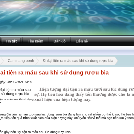
Tin tức
Tìm kiếm
Bản đồ
Liên hệ
Cam nang benh
Đi đại tiện ra máu sau khi sử dụng rượu bia
đại tiện ra máu sau khi sử dụng rượu bia
gày: 30/05/2021 14:07
Hiện tượng đại tiện ra máu tươi sau lúc dùng rượ
sợ. Hệ tiêu hóa đang thấy tổn thương được cho là n
xuất hiện của hiện tượng này.
tiện ra máu sau khi sử dụng
a
ợng đại tiện ra máu tươi sau lúc dùng rượu bia đang làm cho rất nhiều cơ thể lo sợ. Hệ tiêu 
ực tiếp đến quá trình xuất hiện của hiện tượng này. chủ yếu Bởi vì thế mà bạn nên lưu ý theo dõ
ân gây nên đại tiện ra máu sau lúc dùng rượu bia