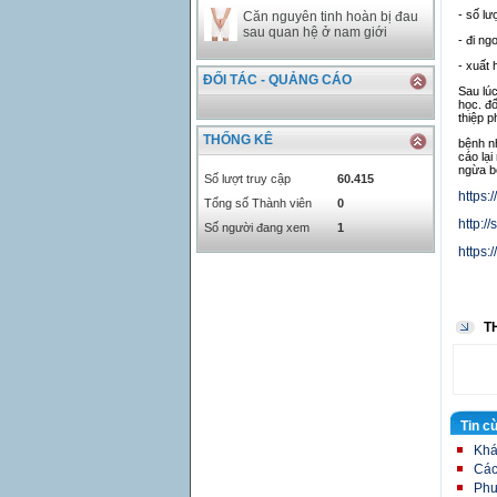
- số lư
Căn nguyên tinh hoàn bị đau
sau quan hệ ở nam giới
- đi ng
- xuất
ĐỐI TÁC - QUẢNG CÁO
Sau lúc
học. đố
thiệp p
THỐNG KÊ
bệnh nh
cáo lại
ngừa bệ
Số lượt truy cập
60.415
https:
Tổng số Thành viên
0
http:/
Số người đang xem
1
https
T
Tin c
Khá
Các
Phư