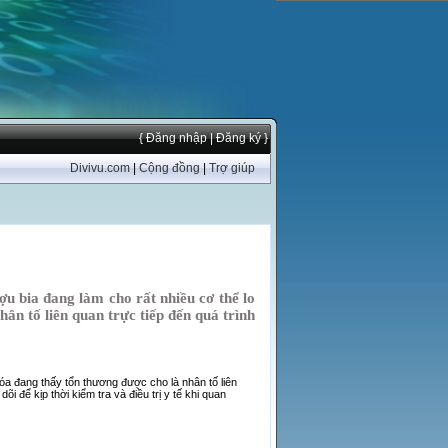
{ Đăng nhập
| Đăng ký }
Divivu.com
|
Cộng đồng
|
Trợ giúp
u bia đang làm cho rất nhiều cơ thể lo
hân tố liên quan trực tiếp đến quá trình
hóa đang thấy tổn thương được cho là nhân tố liên
i để kịp thời kiểm tra và điều trị y tế khi quan